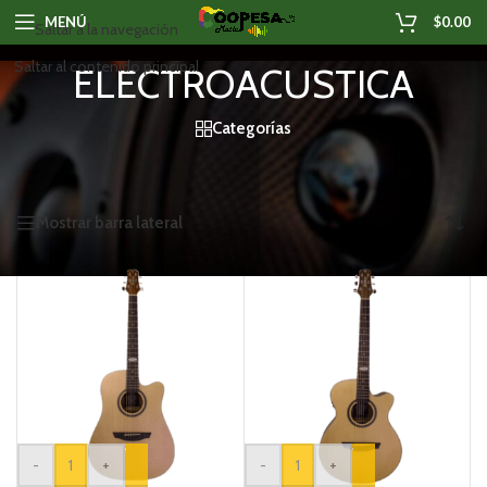
MENÚ
$
0.00
Saltar a la navegación
Saltar al contenido principal
ELECTROACUSTICA
Categorías
Inicio
/
Productos etiquetados “ELECTROACUSTICA”
Mostrando los 4 resultados
Mostrar barra lateral
-
+
-
+