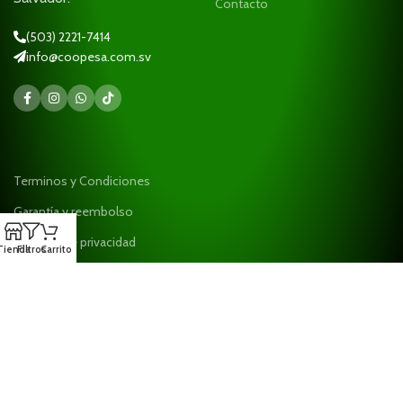
Contacto
(503) 2221-7414
info@coopesa.com.sv
Terminos y Condiciones
Garantía y reembolso
Políticas de privacidad
Tienda
Filtros
Carrito
Ayuda
¡Suscríbase a nuestro boletín!