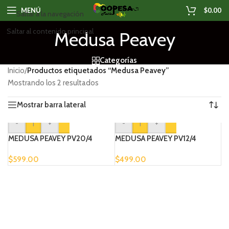
MENÚ
$
0.00
Saltar a la navegación
Saltar al contenido principal
Medusa Peavey
Categorías
Inicio
/
Productos etiquetados “Medusa Peavey”
Mostrando los 2 resultados
Mostrar barra lateral
-
+
-
+
MEDUSA PEAVEY PV20/4
MEDUSA PEAVEY PV12/4
$
599.00
$
499.00