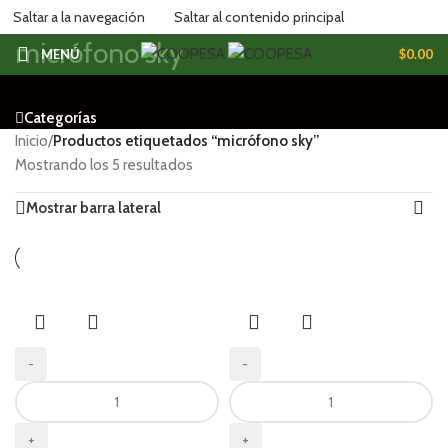
Saltar a la navegación
Saltar al contenido principal
micrófono sky
MENÚ
$
0.00
Categorías
Inicio
/
Productos etiquetados “micrófono sky”
Mostrando los 5 resultados
Mostrar barra lateral
-
-
+
+