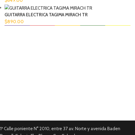
$
649.00
GUITARRA ELECTRICA TAGIMA MIRACH TR
$
890.00
Envío disponible
En todas tus compras.
Pago en línea.
Tarjetas de Crédito y Debito.
Garantía local
En todos nuestros productos.
1ª Calle poniente N° 2010, entre 37 av. Norte y avenida Baden