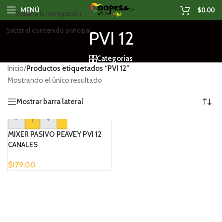
MENÚ
$
0.00
Saltar a la navegación
Saltar al contenido principal
PVI 12
Categorías
Inicio
/
Productos etiquetados “PVI 12”
Mostrando el único resultado
Mostrar barra lateral
-
+
MIXER PASIVO PEAVEY PVI 12
CANALES
$
179.00