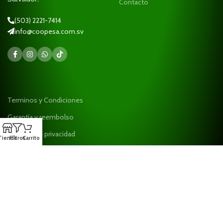
Contacto
(503) 2221-7414
info@coopesa.com.sv
Terminos y Condiciones
Garantía y reembolso
Políticas de privacidad
Tienda
Filtros
Carrito
Ayuda
¡Suscríbase a nuestro boletín!