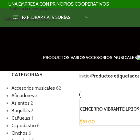
UNA EMPRESA CON PRINCIPIOS COOPERATIVOS
Saltar a la navegación
EXPLORAR CATEGORÍAS
Saltar al contenido principal
PRODUCTOS VARIOS
ACCESORIOS MUSICALES
CATEGORÍAS
Inicio
/
Productos etiquetados 
Accesorios musicales
62
Afinadores
3
Asientos
2
CENCERRO VIBRANTE LP209
Boquillas
2
Cañuelas
1
$
57.00
Capodastro
6
Cinchos
6