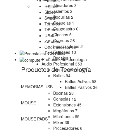
Puentes
Afinadores
3
Rejillas
Asientos
2
Slides
Boquillas
2
Switch
Cañuelas
1
Tornillos
Capodastro
6
Tremolos
Cinchos
6
Uñetas
Cuerdas
26
Zarcillos
Ecualizadores
2
Otros accesorios
Estuches
13
Pedestales
Pedales
1
Productos de tecnología
Audio Profesional
353
Productos de Tecnología
Amplificadores
57
Bafles
94
Bafles Activos
58
MEMORIAS USB
Bafles Pasivos
36
Bocinas
28
Consolas
12
MOUSE
Extensiones
45
Megáfonos
7
Micrófonos
65
MOUSE PADS
Mixer
39
Procesadores
6