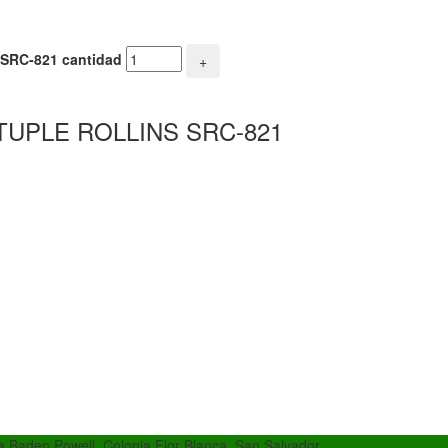
RC-821 cantidad
+
UPLE ROLLINS SRC-821
da Baden Powell, Colonia Flor Blanca, San Salvador.