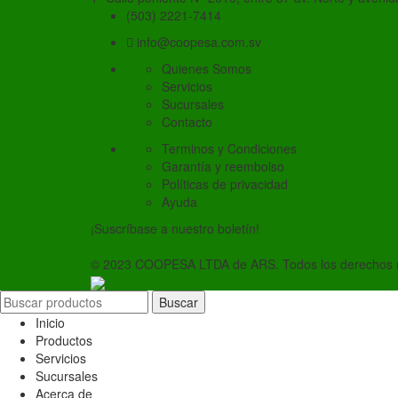
(503) 2221-7414
info@coopesa.com.sv
Quienes Somos
Servicios
Sucursales
Contacto
Terminos y Condiciones
Garantía y reembolso
Políticas de privacidad
Ayuda
¡Suscríbase a nuestro boletín!
© 2023 COOPESA LTDA de ARS. Todos los derechos 
Buscar
Inicio
Productos
Servicios
Sucursales
Acerca de