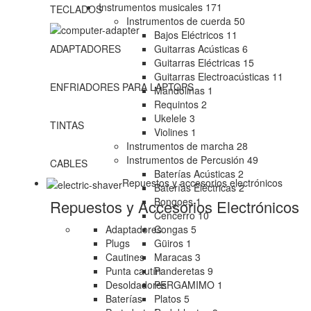
Instrumentos musicales
171
TECLADOS
Instrumentos de cuerda
50
Bajos Eléctricos
11
Guitarras Acústicas
6
ADAPTADORES
Guitarras Eléctricas
15
Guitarras Electroacústicas
11
ENFRIADORES PARA LAPTOPS
Mandolinas
1
Requintos
2
Ukelele
3
TINTAS
Violines
1
Instrumentos de marcha
28
Instrumentos de Percusión
49
CABLES
Baterías Acústicas
2
Repuestos y accesorios electrónicos
Baterías Eléctricas
2
Bongoes
1
Repuestos y Accesorios Electrónicos
Cencerro
10
Adaptadores
Congas
5
Plugs
Güiros
1
Cautines
Maracas
3
Punta cautín
Panderetas
9
Desoldadores
PERGAMIMO
1
Baterías
Platos
5