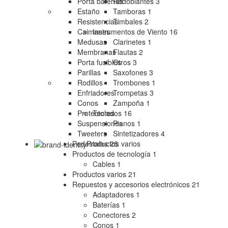
Porta baterías
Redoblantes
3
Estaño
Tamboras
1
Resistencias
Timbales
2
Caimanes
Instrumentos de Viento
16
Medusas
Clarinetes
1
Membranas
Flautas
2
Porta fusibles
Otros
3
Parillas
Saxofones
3
Rodillos
Trombones
1
Enfriadores
Trompetas
3
Conos
Zampoña
1
Protectores
Teclados
16
Suspensiones
Pianos
1
Tweeters
Sintetizadores
4
Productos varios
Pedestales
28
Productos de tecnología
1
Cables
1
Productos varios
21
Repuestos y accesorios electrónicos
21
Adaptadores
1
Baterías
1
Conectores
2
Conos
1