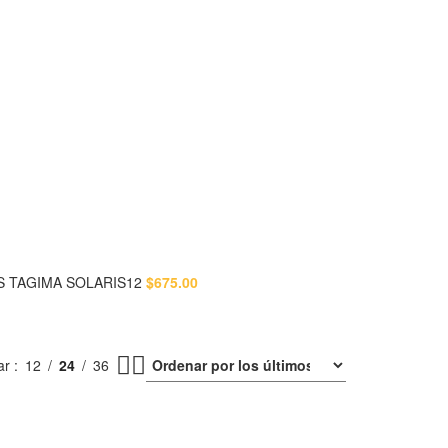
S TAGIMA SOLARIS12
$
675.00
ar
12
24
36