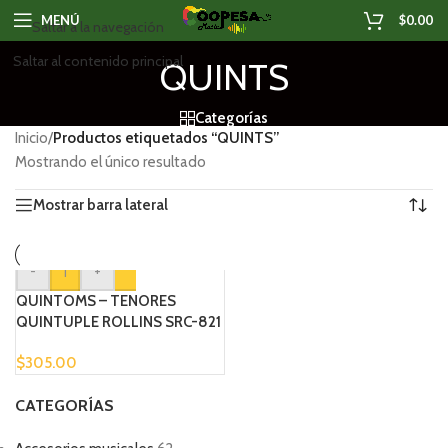
MENÚ
$
0.00
Saltar a la navegación
Saltar al contenido principal
QUINTS
Categorías
Inicio
/
Productos etiquetados “QUINTS”
Mostrando el único resultado
Mostrar barra lateral
-
+
QUINTOMS – TENORES
QUINTUPLE ROLLINS SRC-821
$
305.00
CATEGORÍAS